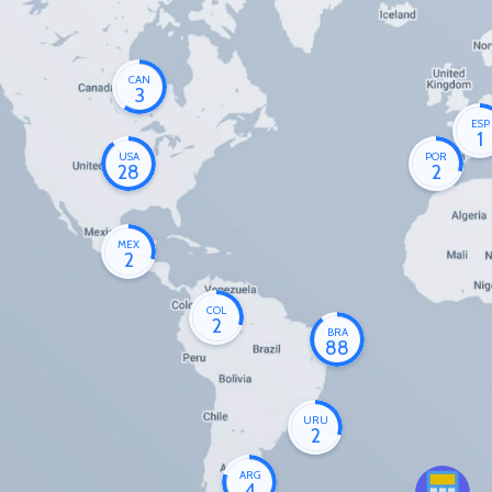
CAN
3
ESP
1
USA
POR
28
2
MEX
2
COL
2
BRA
88
URU
2
ARG
4