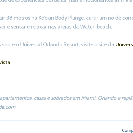
de de experiências desde as mais emocionantes às mais
ir 38 metros na Ko’okiri Body Plunge, curtir um rio de co
er e sentar e relaxar nas areias da Waturi beach.
sobre o Universal Orlando Resort, visite o site da
Univers
ista
apartamentos, casas e sobrados em Miami, Orlando e região
da
.com
Compa