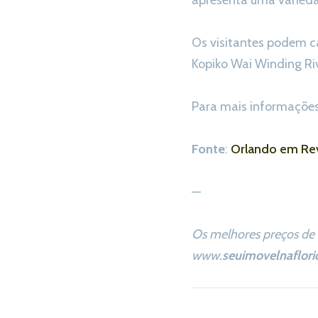
apresenta uma varieda
Os visitantes podem ca
Kopiko Wai Winding Riv
Para mais informações 
Fonte
:
Orlando em Rev
—
Os melhores preços de 
www.
seuimovelnaflori