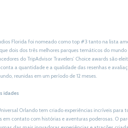
udios Florida foi nomeado como top #3 tanto na lista a
a que dois dos três melhores parques temáticos do mundo
cedores do TripAdvisor Travelers’ Choice awards são elei
 conta a quantidade e a qualidade das resenhas e avalia
undo, reunidas em um período de 12 meses.
s idades
niversal Orlando tem criado experiências incríveis para t
s em contato com histórias e aventuras poderosas. O parq
gumas das mais inovadoras experiências e atrações criad