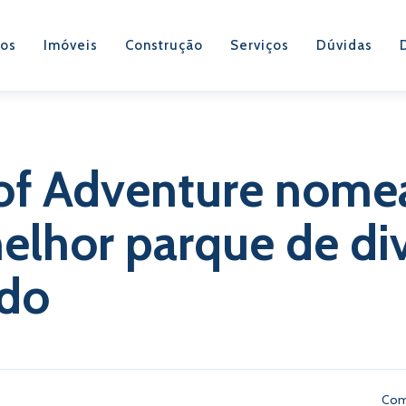
os
Imóveis
Construção
Serviços
Dúvidas
 of Adventure nom
lhor parque de di
do
Com