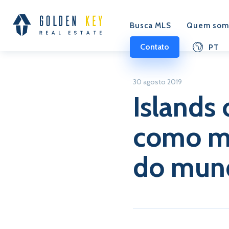
Busca MLS
Quem som
Contato
PT
30 agosto 2019
Islands
como me
do mun