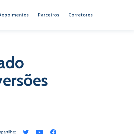
Depoimentos
Parceiros
Corretores
eado
versões
partilhe: