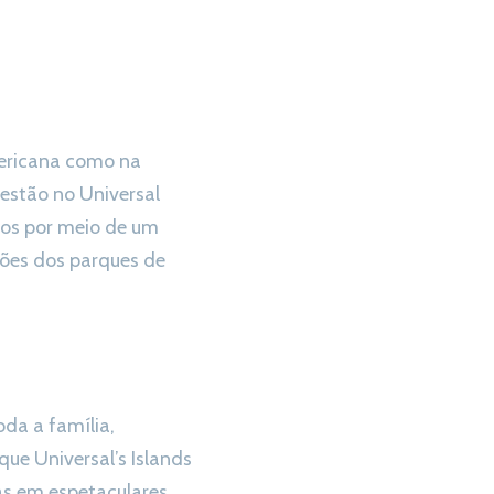
mericana como na
 estão no Universal
tos por meio de um
ções dos parques de
oda a família,
ue Universal’s Islands
as em espetaculares