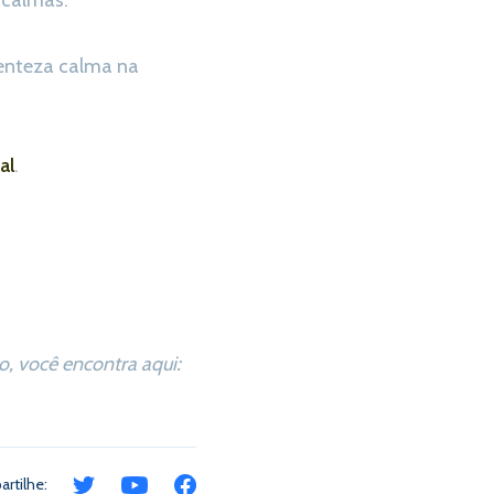
 calmas.
rrenteza calma na
al
.
, você encontra aqui:
rtilhe: