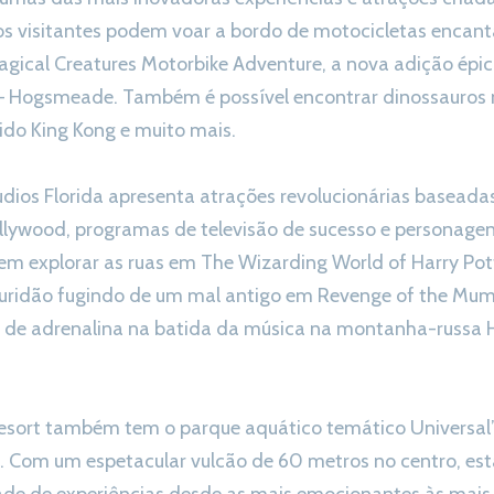
os visitantes podem voar a bordo de motocicletas encant
Magical Creatures Motorbike Adventure, a nova adição épi
– Hogsmeade. Também é possível encontrar dinossauros no
ido King Kong e muito mais.
udios Florida apresenta atrações revolucionárias baseada
ollywood, programas de televisão de sucesso e personagen
em explorar as ruas em The Wizarding World of Harry Pott
curidão fugindo de um mal antigo em Revenge of the Mu
 de adrenalina na batida da música na montanha-russa 
esort também tem o parque aquático temático Universal
. Com um espetacular vulcão de 60 metros no centro, esta