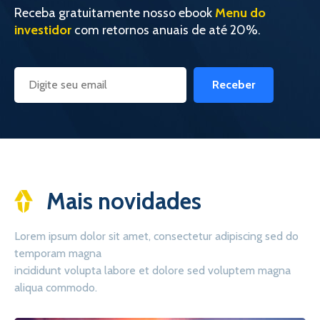
Receba gratuitamente nosso ebook
Menu do
investidor
com retornos anuais de até 20%.
Receber
Mais novidades
Lorem ipsum dolor sit amet, consectetur adipiscing sed do
temporam magna
incididunt volupta labore et dolore sed voluptem magna
aliqua commodo.