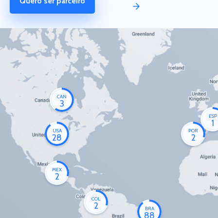
Quero ser parceiro
CAN
3
ESP
1
USA
POR
28
2
MEX
2
COL
2
BRA
88