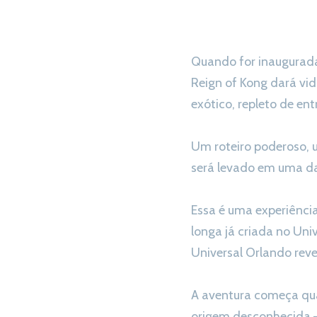
Quando for inaugurada 
Reign of Kong dará vi
exótico, repleto de e
Um roteiro poderoso, 
será levado em uma da
Essa é uma experiênci
longa já criada no Uni
Universal Orlando revel
A aventura começa quan
origem desconhecida –