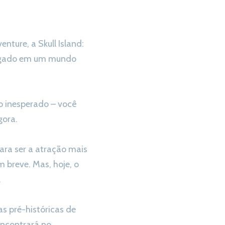
nture, a Skull Island:
 jogado em um mundo
o inesperado – você
gora.
ara ser a atração mais
m breve. Mas, hoje, o
.
s pré-históricas de
encontrará no