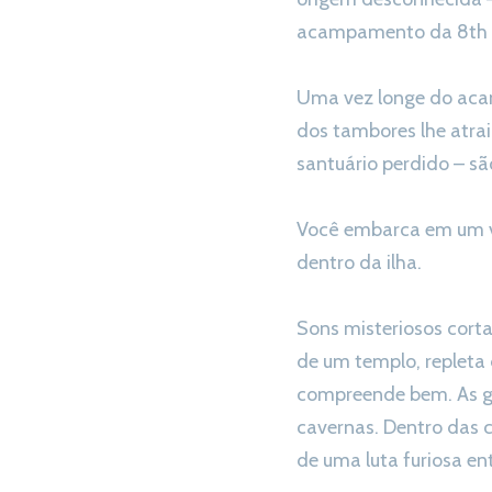
acampamento da 8th Wo
Uma vez longe do acam
dos tambores lhe atra
santuário perdido – sã
Você embarca em um ve
dentro da ilha.
Sons misteriosos cort
de um templo, repleta
compreende bem. As gi
cavernas. Dentro das c
de uma luta furiosa en