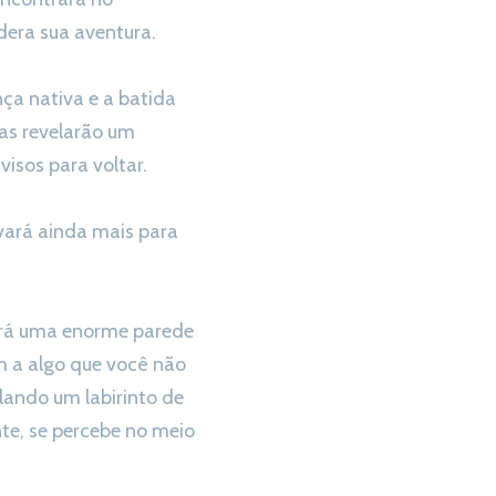
era sua aventura.
a nativa e a batida
nas revelarão um
visos para voltar.
vará ainda mais para
tará uma enorme parede
m a algo que você não
ando um labirinto de
nte, se percebe no meio