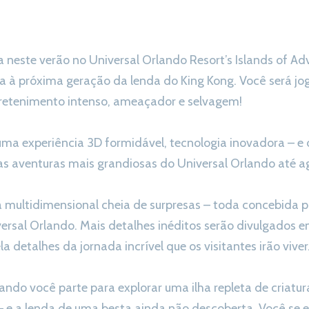
neste verão no Universal Orlando Resort’s Islands of Adve
da à próxima geração da lenda do King Kong. Você será
ntretenimento intenso, ameaçador e selvagem!
uma experiência 3D formidável, tecnologia inovadora – e 
s aventuras mais grandiosas do Universal Orlando até a
a multidimensional cheia de surpresas – toda concebida p
versal Orlando. Mais detalhes inéditos serão divulgados e
a detalhes da jornada incrível que os visitantes irão viver
do você parte para explorar uma ilha repleta de criatura
 e a lenda de uma besta ainda não descoberta. Você se 