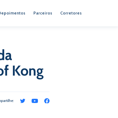
Depoimentos
Parceiros
Corretores
da
 of Kong
partilhe: