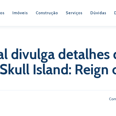
os
Imóveis
Construção
Serviços
Dúvidas
al divulga detalhes 
Skull Island: Reign
Com