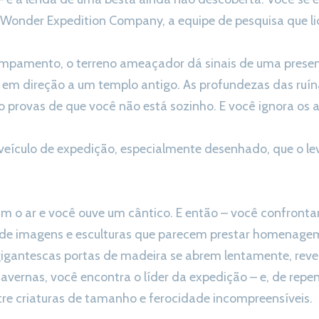
nder Expedition Company, a equipe de pesquisa que lid
pamento, o terreno ameaçador dá sinais de uma presenç
i em direção a um templo antigo. As profundezas das ruí
o provas de que você não está sozinho. E você ignora os a
ículo de expedição, especialmente desenhado, que o le
am o ar e você ouve um cântico. E então – você confron
 de imagens e esculturas que parecem prestar homenage
gantescas portas de madeira se abrem lentamente, revel
avernas, você encontra o líder da expedição – e, de repe
tre criaturas de tamanho e ferocidade incompreensíveis.