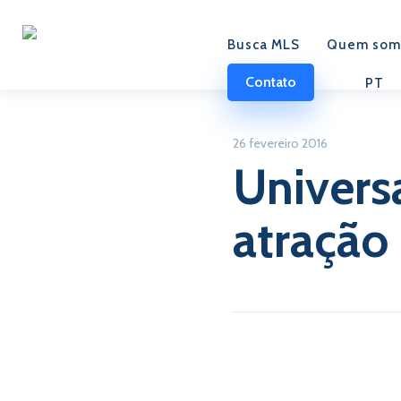
Busca MLS
Quem som
Contato
PT
26 fevereiro 2016
Univers
atração 