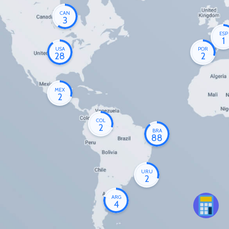
CAN
3
ESP
1
USA
POR
28
2
MEX
2
COL
2
BRA
88
URU
2
ARG
4