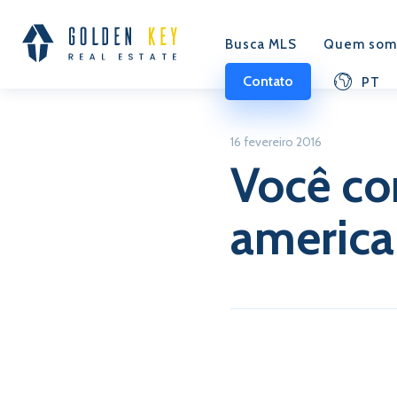
Busca MLS
Quem som
Contato
PT
16 fevereiro 2016
Você co
americ