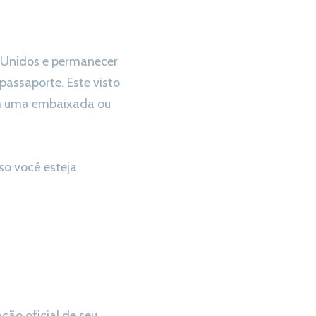
s Unidos e permanecer
assaporte. Este visto
 em uma embaixada ou
so você esteja
ção oficial de seu