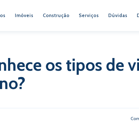
os
Imóveis
Construção
Serviços
Dúvidas
nhece os tipos de v
ano?
Com