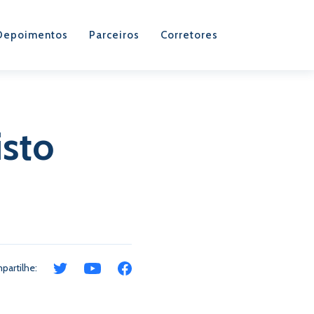
Depoimentos
Parceiros
Corretores
isto
partilhe: