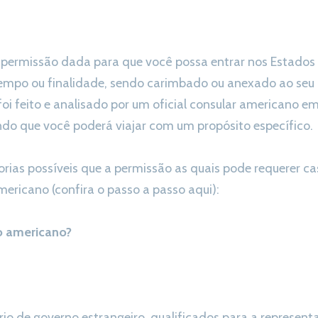
a permissão dada para que você possa entrar nos Estado
mpo ou finalidade, sendo carimbado ou anexado ao seu p
foi feito e analisado por um oficial consular americano
do que você poderá viajar com um propósito específico.
orias possíveis que a permissão as quais pode requerer ca
americano (confira o passo a passo aqui):
to americano?
io de governo estrangeiro, qualificados para a representa