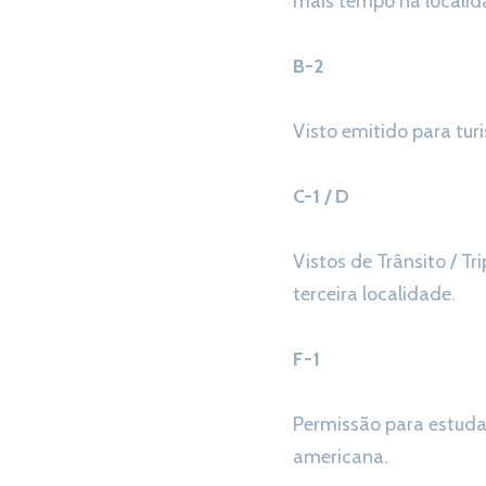
mais tempo na localida
B-2
Visto emitido para tur
C-1 / D
Vistos de Trânsito / T
terceira localidade.
F-1
Permissão para estuda
americana.