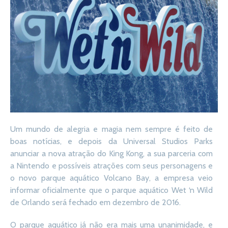
Um mundo de alegria e magia nem sempre é feito de
boas notícias, e depois da Universal Studios Parks
anunciar a nova atração do King Kong, a sua parceria com
a Nintendo e possíveis atrações com seus personagens e
o novo parque aquático Volcano Bay, a empresa veio
informar oficialmente que o parque aquático Wet ‘n Wild
de Orlando será fechado em dezembro de 2016.
O parque aquático já não era mais uma unanimidade, e