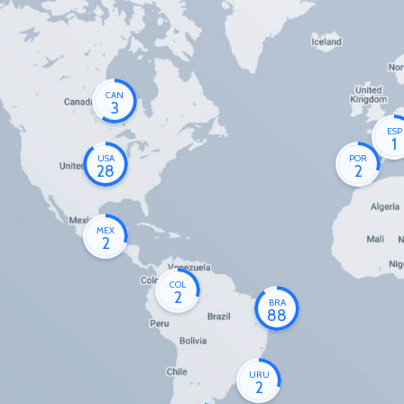
CAN
3
ESP
1
USA
POR
28
2
MEX
2
COL
2
BRA
88
URU
2