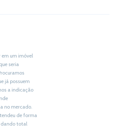
r em um imóvel
ue seria
Procuramos
ue já possuem
mos a indicação
ande
ia no mercado.
atendeu de forma
s dando total