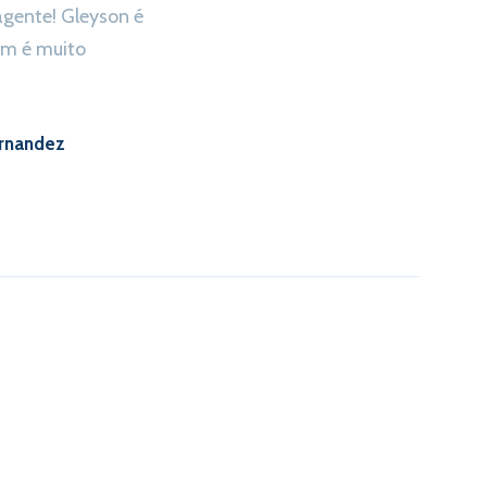
 agente! Gleyson é
ém é muito
ernandez