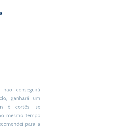
a
 não conseguirá
io, ganhará um
n é cortês, se
 ao mesmo tempo
recomendei para a