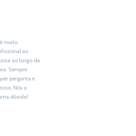
 é muito
ofissional ao
posa ao longo da
pra. Sempre
uer pergunta e
eciso. Nós o
ma dúvida!