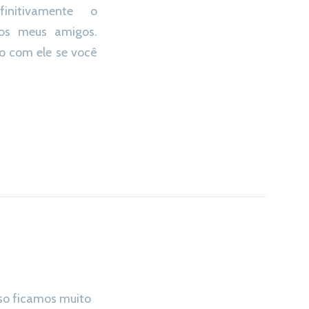
initivamente o
os meus amigos.
o com ele se você
sso ficamos muito