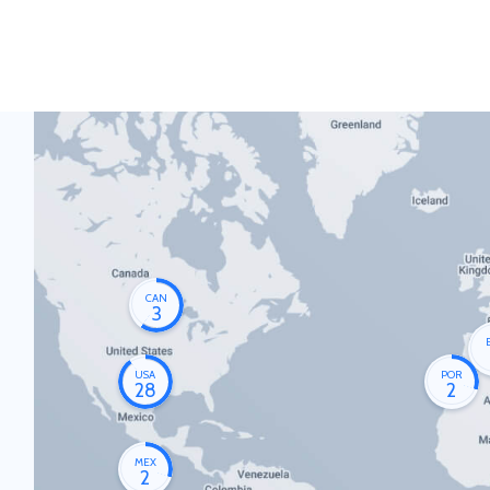
CAN
3
USA
POR
28
2
MEX
2