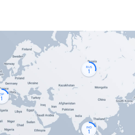
RUS
1
ESP
1
IND
1