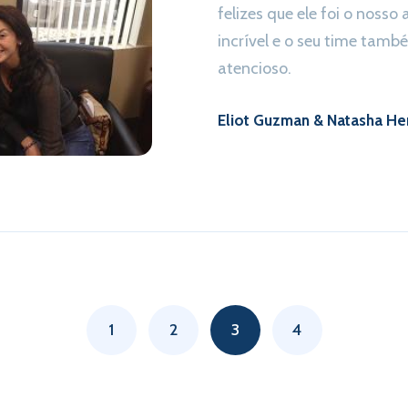
felizes que ele foi o nosso
incrível e o seu time tamb
atencioso.
Eliot Guzman & Natasha H
1
2
3
4