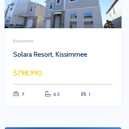
Saint Cloud
Buena Lago, Saint Cloud
$403,990
4
2
2