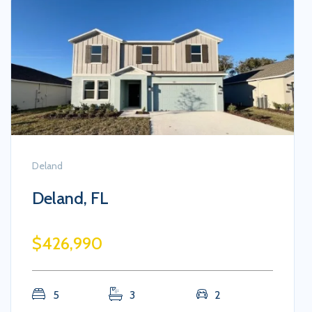
Kissimmee
Paradise Palms, Kissimmee
$450,000
4
3
2