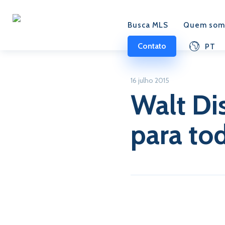
Busca MLS
Quem som
Contato
PT
16 julho 2015
Walt Di
para to