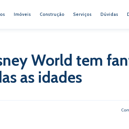
os
Imóveis
Construção
Serviços
Dúvidas
sney World tem fan
das as idades
Com