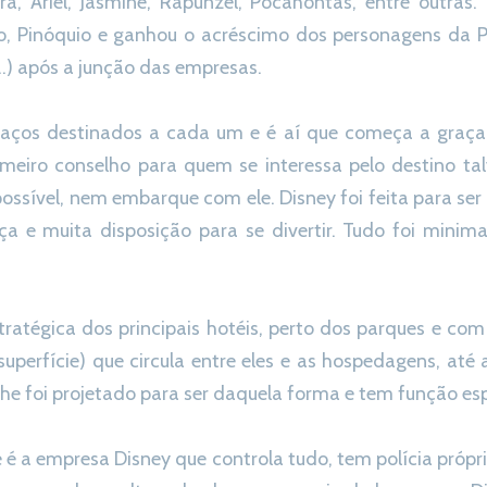
a, Ariel, Jasmine, Rapunzel, Pocahontas, entre outras
o, Pinóquio e ganhou o acréscimo dos personagens da P
…) após a junção das empresas.
paços destinados a cada um e é aí que começa a graça
meiro conselho para quem se interessa pelo destino tal
possível, nem embarque com ele. Disney foi feita para se
ça e muita disposição para se divertir. Tudo foi min
tratégica dos principais hotéis, perto dos parques e co
uperfície) que circula entre eles e as hospedagens, até 
he foi projetado para ser daquela forma e tem função esp
é a empresa Disney que controla tudo, tem polícia própr