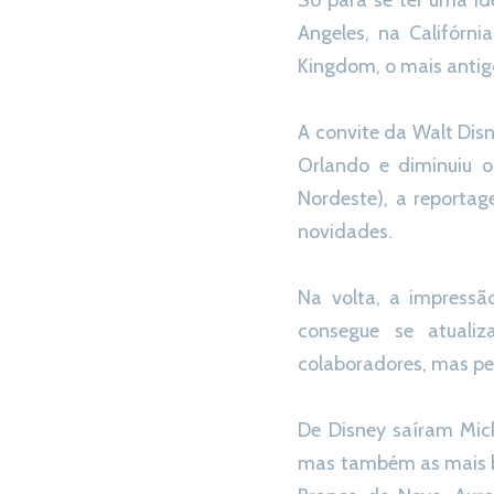
Só para se ter uma id
Angeles, na Califórn
Kingdom, o mais antig
A convite da Walt Disn
Orlando e diminuiu 
Nordeste), a reportag
novidades.
Na volta, a impressã
consegue se atualiz
colaboradores, mas pel
De Disney saíram Mick
mas também as mais be