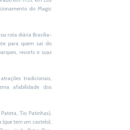
gurado em 1955, em Los
tacionamento do Magic
u rota diária Brasília-
nte para quem sai do
arques, resorts e suas
trações tradicionais,
rema afabilidade dos
Pateta, Tio Patinhas),
 (que tem um castelo),