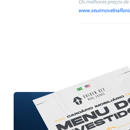
Os melhores preços de 
www.seuimovelnaflori