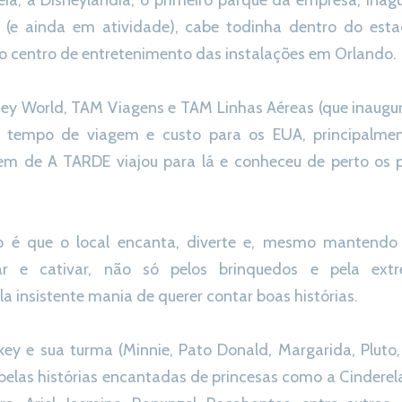
eia, a Disneylândia, o primeiro parque da empresa, ina
ia (e ainda em atividade), cabe todinha dentro do es
o centro de entretenimento das instalações em Orlando.
ey World, TAM Viagens e TAM Linhas Aéreas (que inauguro
o tempo de viagem e custo para os EUA, principalme
em de A TARDE viajou para lá e conheceu de perto os p
o é que o local encanta, diverte e, mesmo mantendo a
ar e cativar, não só pelos brinquedos e pela ext
a insistente mania de querer contar boas histórias.
ey e sua turma (Minnie, Pato Donald, Margarida, Pluto, 
las histórias encantadas de princesas como a Cinderela