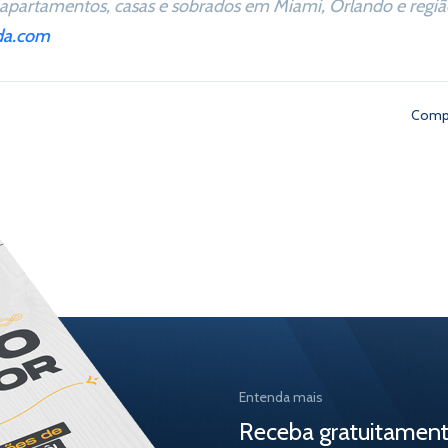
apartamentos, casas e sobrados em Miami, Orlando e região
da.com
Compa
Entenda mais
Receba gratuitamen