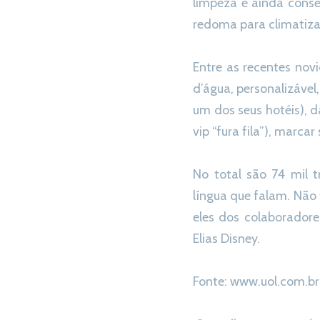
limpeza e ainda conse
redoma para climatizar
Entre as recentes nov
d’água, personalizável
um dos seus hotéis), 
vip “fura fila”), marca
No total são 74 mil t
língua que falam. Não f
eles dos colaborador
Elias Disney.
Fonte: www.uol.com.br