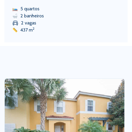
5 quartos
2 banheiros
2 vagas
2
437 m