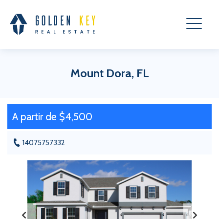
Mount Dora, FL
A partir de $4,500
14075757332